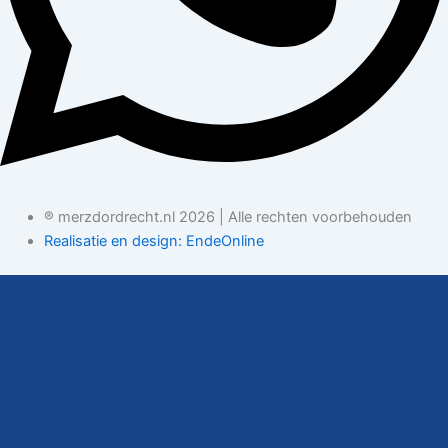
® merzdordrecht.nl 2026 | Alle rechten voorbehouden
Realisatie en design: EndeOnline
Openstaande vacatures
Kom jij ons team versterken? Bekijk onze nieuwste functies en
solliciteer direct!